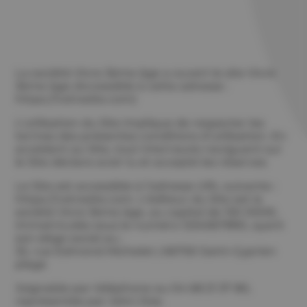
La société Vivre 3ème âge a ouvert le site Vivre
3ème âge (Accessible à cette adresse :
https://votresite.com)
L’utilisation du Site implique de respecter les
termes des présentes conditions d’utilisation. En
accédant au Site, tout internaute naviguant sur
le Site déclare avoir lu et accepté les réserves
Le Site est accessible à l’adresse URL suivante :
https://votresite.com. L’éditeur du Site est la
société Vivre 3ème âge, au capital de 150 000€,
immatriculée sous le numéro 1234567890, ayant
son siège social au :
32, rue Edmond Michelet | 66750 Saint-Cyprien
plage
Joignable par téléphone au 04 68 21 37 80,
représentée par John Doe.