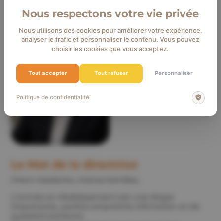
Nous respectons votre vie privée
Nous utilisons des cookies pour améliorer votre expérience,
analyser le trafic et personnaliser le contenu. Vous pouvez
choisir les cookies que vous acceptez.
Tout accepter
Tout refuser
Personnaliser
Politique de confidentialité
Le Mot de la directrice
Chers résidents, chères familles,
L’entrée en établissement est une étape
importante, parfois empreinte d’émotion et de
questionnements.