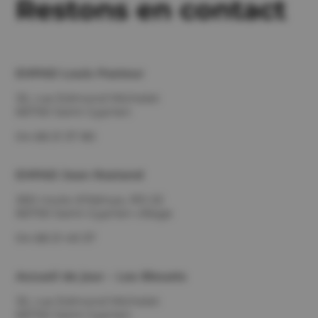
Restons en contact
EHPAD Louis Pasteur
32, rue Edmond Michelet
66750 Saint Cyprien
04 68 21 37 80
EHPAD Jean Rostand
260 route d’Alénya, RD 22
66750 Saint-Cyprien village
04 68 21 49 37
Accueil de jour – Les Bleuets
32, rue Edmond Michelet
66750 Saint Cyprien