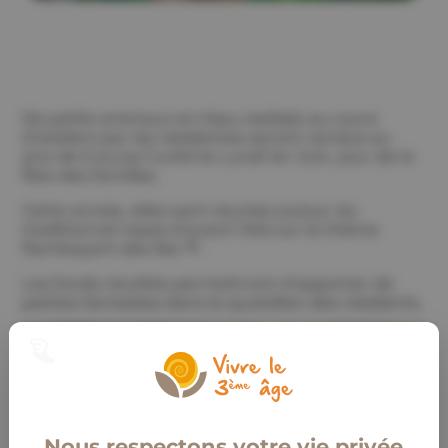
De petits animaux en tissu réalisés au cours
d’ateliers par les résidentes seront vendus au
prix de 5 euros l’unité le Lundi 1er Juin, jour de la
fête des familles.
Cette année, elles sont réunies autour du
traditionnel repas d’avant l’été sur le thème
flamboyant des îles 🌴.
Les fonds récoltés permettront d’apporter de
petites fantaisies dans le quotidien des résidents.
Nous respectons votre vie privée