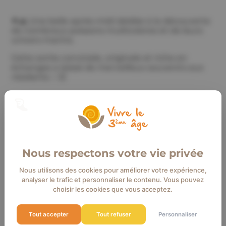
🐠🌊 Une belle après-midi dédiée à la découverte
de nombreux poissons multicolores et de leurs
univers marins.
Cette sortie conviviale, originale et riche en
échanges a laissé de merveilleux souvenirs aux
résidents ✨😊
Un grand merci aux animatrices pour
l’organisation de cette belle sortie ainsi qu’à
l’accompagnateur pour le transport et
l’accompagnement de nos résidents 🚐👏
Nous respectons votre vie privée
Nous utilisons des cookies pour améliorer votre expérience,
analyser le trafic et personnaliser le contenu. Vous pouvez
choisir les cookies que vous acceptez.
Tout accepter
Tout refuser
Personnaliser