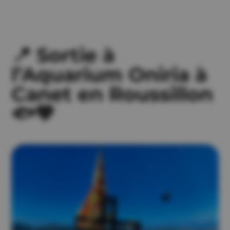
📍 Sortie à
l’Aquarium Oniria à
Canet en Roussillon
🐟💙